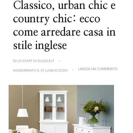
Classico, urban chic e
country chic: ecco
come arredare casa in
stile inglese
DI
LO STAFF DI DUZZLE.IT
SU
LASCIA UN COMMENTO
AGGIORNATO IL
31 LUGLIO 2020
CLASSICO
URBAN
CHIC
E
COUNTR
CHIC:
ECCO
COME
ARREDAR
CASA
IN
STILE