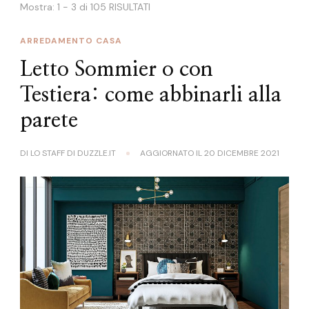
Mostra: 1 - 3 di 105 RISULTATI
ARREDAMENTO CASA
Letto Sommier o con
Testiera: come abbinarli alla
parete
DI
LO STAFF DI DUZZLE.IT
AGGIORNATO IL
20 DICEMBRE 2021