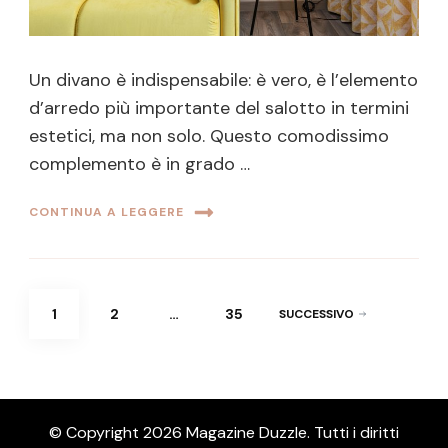
Un divano è indispensabile: è vero, è l’elemento
d’arredo più importante del salotto in termini
estetici, ma non solo. Questo comodissimo
complemento è in grado …
CONTINUA A LEGGERE
Navigazione
PAGINA
PAGINA
PAGINA
1
2
…
35
SUCCESSIVO
articoli
© Copyright 2026
Magazine Duzzle
. Tutti i diritti