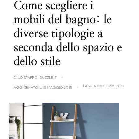
Come scegliere i
mobili del bagno: le
diverse tipologie a
seconda dello spazio e
dello stile
DI
LO STAFF DI DUZZLE.IT
SU
LASCIA UN COMMENTO
AGGIORNATO IL
16 MAGGIO 2019
COME
SCEGLIE
I
MOBILI
DEL
BAGNO:
LE
DIVERSE
TIPOLOG
A