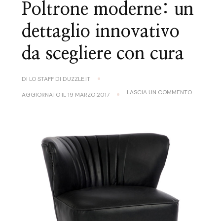
Poltrone moderne: un
dettaglio innovativo
da scegliere con cura
DI
LO STAFF DI DUZZLE.IT
SU
LASCIA UN COMMENTO
AGGIORNATO IL
19 MARZO 2017
POLTRONE
MODERNE:
UN
DETTAGLI
INNOVATI
DA
SCEGLIER
CON
CURA