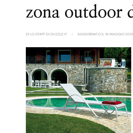
zona outdoor d
DI
LO STAFF DI DUZZLE.IT
AGGIORNATO IL
16 MAGGIO 201