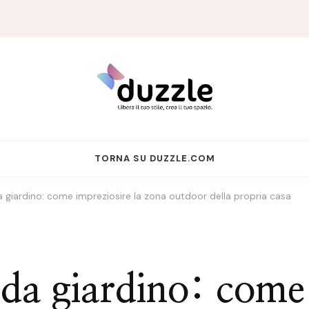
TORNA SU DUZZLE.COM
da giardino: come impreziosire la zona outdoor della propria casa
i da giardino: come