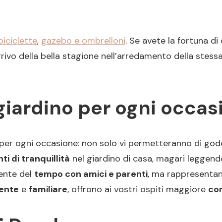
biciclette
,
gazebo e ombrelloni
. Se avete la fortuna d
’arrivo della bella stagione nell’arredamento della st
 giardino per ogni occa
ti per ogni occasione: non solo vi permetteranno di go
i di tranquillità
nel giardino di casa, magari leggendo 
mente del
tempo con amici e parenti
, ma rappresentan
iente
e
familiare
, offrono ai vostri ospiti maggiore
co