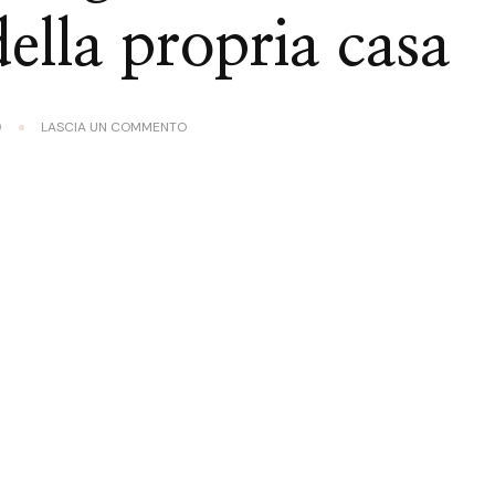
ella propria casa
SU
9
LASCIA UN COMMENTO
SDRAIO
E
LETTINI
DA
GIARDINO:
COME
IMPREZIOSIRE
LA
ZONA
OUTDOOR
DELLA
PROPRIA
CASA