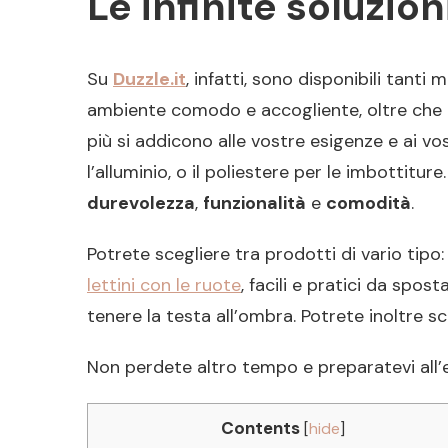
Le infinite soluzion
Su
Duzzle.it
, infatti, sono disponibili tanti 
ambiente comodo e accogliente, oltre che pe
più si addicono alle vostre esigenze e ai vo
l’alluminio, o il poliestere per le imbottitu
durevolezza
,
funzionalità
e
comodità
.
Potrete scegliere tra prodotti di vario tipo:
lettini con le ruote
, facili e pratici da spos
tenere la testa all’ombra. Potrete inoltre sc
Non perdete altro tempo e preparatevi all’e
Contents
[
hide
]