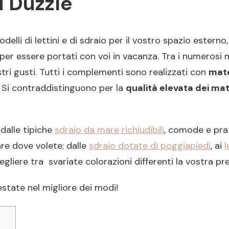
i Duzzle
modelli di lettini e di sdraio per il vostro spazio estern
r essere portati con voi in vacanza. Tra i numerosi mo
stri gusti. Tutti i complementi sono realizzati con
mate
re. Si contraddistinguono per la
qualità elevata dei mat
 dalle tipiche
sdraio da mare richiudibili
, comode e prat
tare dove volete; dalle
sdraio dotate di poggiapiedi
, ai
l
egliere tra svariate colorazioni differenti la vostra pre
state nel migliore dei modi!