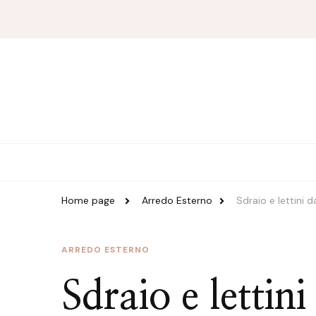
Magazine Duzzle
Home page
Arredo Esterno
Sdraio e lettini 
ARREDO ESTERNO
Sdraio e lettin