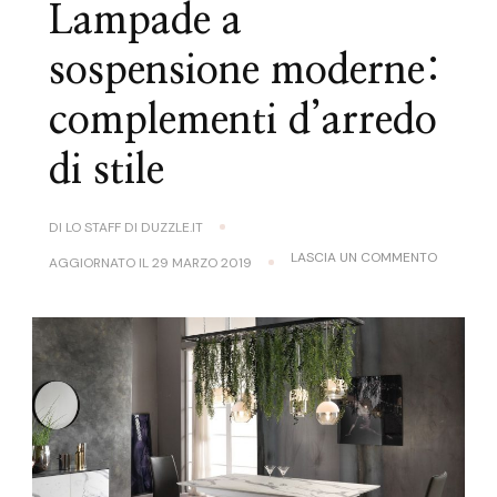
Lampade a
sospensione moderne:
complementi d’arredo
di stile
DI
LO STAFF DI DUZZLE.IT
SU
LASCIA UN COMMENTO
AGGIORNATO IL
29 MARZO 2019
LAMPADE
A
SOSPENS
MODERNE
COMPLEM
D’ARRED
DI
STILE