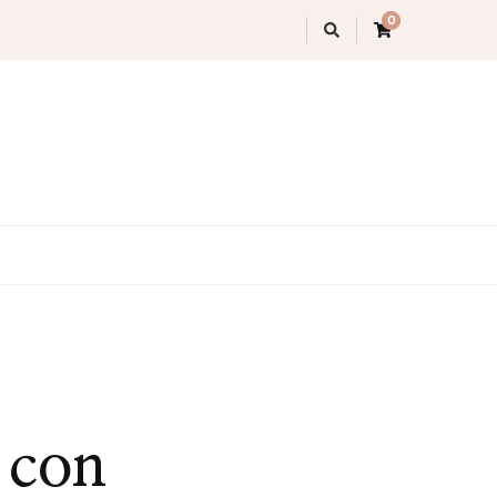
0
 con