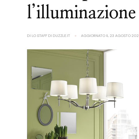
l’illuminazione
DI
LO STAFF DI DUZZLE.IT
AGGIORNATO IL
23 AGOSTO 202