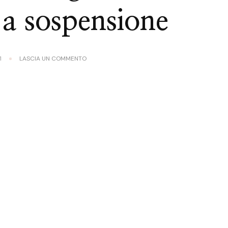
 a sospensione
SU
1
LASCIA UN COMMENTO
RENDI
SPETTACOLARE
OGNI
AMBIENTE
CON
L’ILLUMINAZIONE
A
SOSPENSIONE