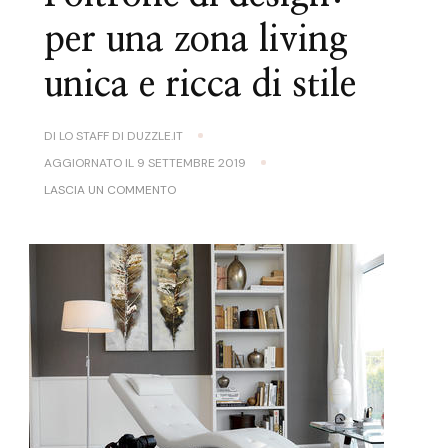
per una zona living
unica e ricca di stile
DI
LO STAFF DI DUZZLE.IT
AGGIORNATO IL
9 SETTEMBRE 2019
SU
LASCIA UN COMMENTO
POLTRONE
DI
DESIGN:
PER
UNA
ZONA
LIVING
UNICA
E
RICCA
DI
STILE