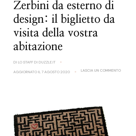
Zerbini da esterno di
design: il biglietto da
visita della vostra
abitazione
DI
LO STAFF DI DUZZLE.IT
SU
LASCIA UN COMMENTO
AGGIORNATO IL
7 AGOSTO 2020
ZERBINI
DA
ESTERN
DI
DESIGN:
IL
BIGLIET
DA
VISITA
DELLA
VOSTRA
ABITAZI