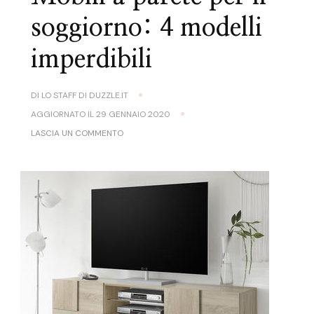
soggiorno: 4 modelli
imperdibili
DI
LO STAFF DI DUZZLE.IT
AGGIORNATO IL
29 GENNAIO 2020
SU
LASCIA UN COMMENTO
MOBILI
A
PARETE
PER
IL
SOGGIORNO:
4
MODELLI
IMPERDIBILI