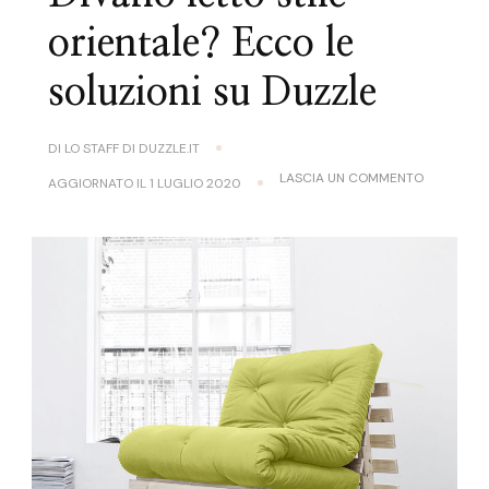
orientale? Ecco le
soluzioni su Duzzle
DI
LO STAFF DI DUZZLE.IT
SU
LASCIA UN COMMENTO
AGGIORNATO IL
1 LUGLIO 2020
DIVANO
LETTO
STILE
ORIENTALE
ECCO
LE
SOLUZIONI
SU
DUZZLE