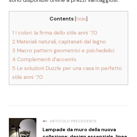
sono disponibili online a prezzi vantaggiosi.
Contents
[
hide
]
1
I colori: la firma dello stile anni ‘70
2
Materiali naturali, capitanati dal legno
3
Macro pattern geometrici e psichedelici
4
Complementi d’accento
5
Le soluzioni Duzzle per una casa in perfetto
stile anni ‘70
ARTICOLO PRECEDENTE
Lampade da muro della nuova
collezione: design essenziale, linee