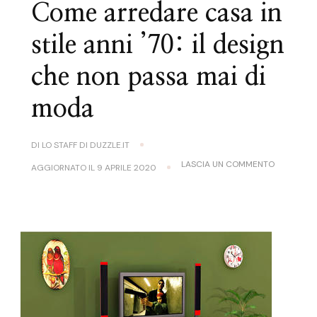
Come arredare casa in
stile anni ’70: il design
che non passa mai di
moda
DI
LO STAFF DI DUZZLE.IT
SU
LASCIA UN COMMENTO
AGGIORNATO IL
9 APRILE 2020
COME
ARREDARE
CASA
IN
STILE
ANNI
’70:
IL
DESIGN
CHE
NON
PASSA