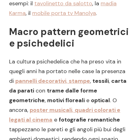
esempi: il
tavolinetto da salotto
, la
madia
Karma
, il
mobile porta tv Manolya
.
Macro pattern geometrici
e psichedelici
La cultura psichedelica che ha preso vita in
quegli anni ha portato nelle case la presenza
di
pannelli decorativi
,
stampe
,
tessili
,
carta
da parati
con
trame dalle forme
geometriche
,
motivi floreali
e
optical
. O
ancora,
poster musicali
,
quadri colorati e
legati al cinema
e
fotografie
romantiche
tappezzano le pareti e gli angoli più bui degli
ambienti domestici, rendendo ogni spazio