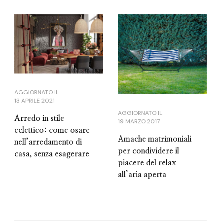
AGGIORNATO IL
13 APRILE 2021
AGGIORNATO IL
Arredo in stile
19 MARZO 2017
eclettico: come osare
Amache matrimoniali
nell’arredamento di
per condividere il
casa, senza esagerare
piacere del relax
all’aria aperta