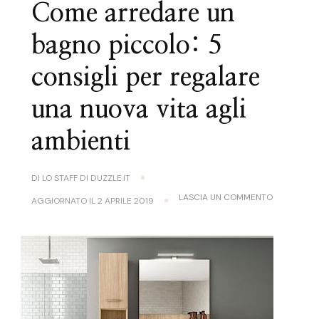
Come arredare un
bagno piccolo: 5
consigli per regalare
una nuova vita agli
ambienti
DI
LO STAFF DI DUZZLE.IT
SU
LASCIA UN COMMENTO
AGGIORNATO IL
2 APRILE 2019
COME
ARREDARE
UN
BAGNO
PICCOLO:
5
CONSIGLI
PER
REGALARE
UNA