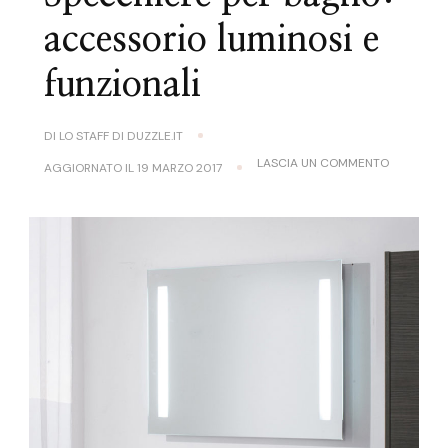
accessorio luminosi e
funzionali
DI
LO STAFF DI DUZZLE.IT
SU
LASCIA UN COMMENTO
AGGIORNATO IL
19 MARZO 2017
SPECCHIE
PER
BAGNO:
ACCESSOR
LUMINOSI
E
FUNZIONAL