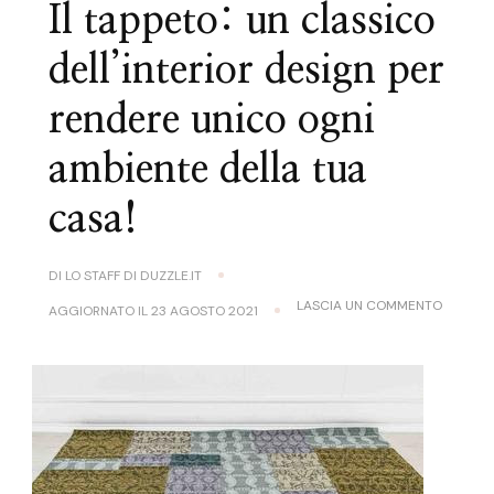
Il tappeto: un classico
dell’interior design per
rendere unico ogni
ambiente della tua
casa!
DI
LO STAFF DI DUZZLE.IT
SU
LASCIA UN COMMENTO
AGGIORNATO IL
23 AGOSTO 2021
IL
TAPPETO
UN
CLASSI
DELL’IN
DESIGN
PER
RENDER
UNICO
OGNI