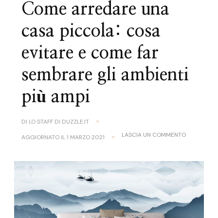
Come arredare una
casa piccola: cosa
evitare e come far
sembrare gli ambienti
più ampi
DI
LO STAFF DI DUZZLE.IT
SU
LASCIA UN COMMENTO
AGGIORNATO IL
1 MARZO 2021
COME
ARREDARE
UNA
CASA
PICCOLA:
COSA
EVITARE
E
COME
FAR