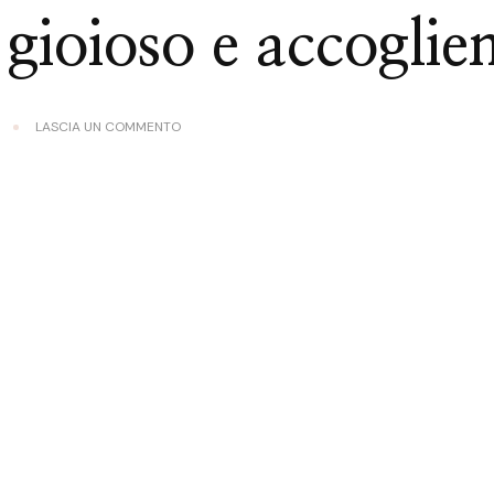
gioioso e accoglie
SU
LASCIA UN COMMENTO
MOBILI
E
COMPLEMENTI
D’ARREDO
COLORATI:
PER
UN
AMBIENTE
VIVO,
GIOIOSO
E
ACCOGLIENTE