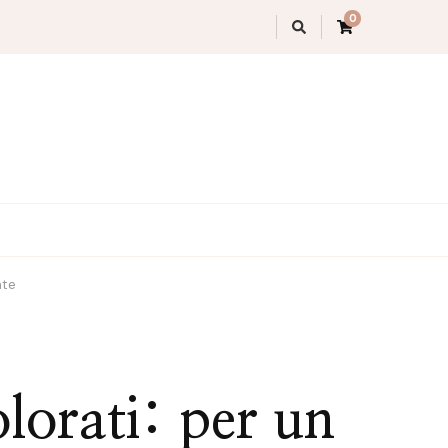
0
nte
lorati: per un