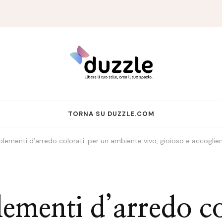
TORNA SU DUZZLE.COM
lementi d’arredo colorati: per un ambiente vivo, gioioso e accoglie
ementi d’arredo co