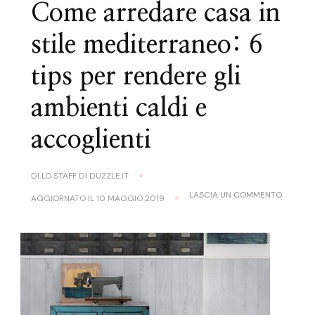
Come arredare casa in
stile mediterraneo: 6
tips per rendere gli
ambienti caldi e
accoglienti
DI
LO STAFF DI DUZZLE.IT
SU
LASCIA UN COMMENTO
AGGIORNATO IL
10 MAGGIO 2019
COME
ARREDA
CASA
IN
STILE
MEDITE
6
TIPS
PER
RENDER