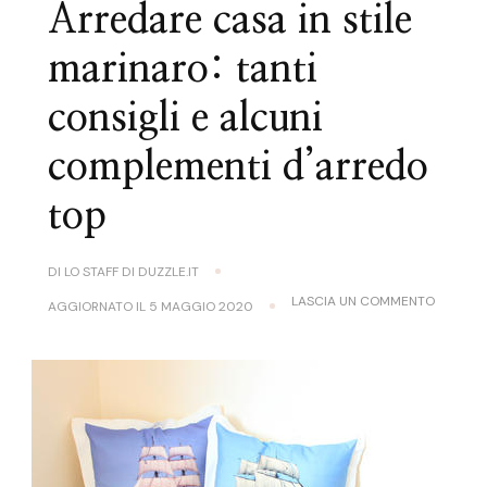
Arredare casa in stile
marinaro: tanti
consigli e alcuni
complementi d’arredo
top
DI
LO STAFF DI DUZZLE.IT
SU
LASCIA UN COMMENTO
AGGIORNATO IL
5 MAGGIO 2020
ARREDA
CASA
IN
STILE
MARINAR
TANTI
CONSIGL
E
ALCUNI
COMPLE