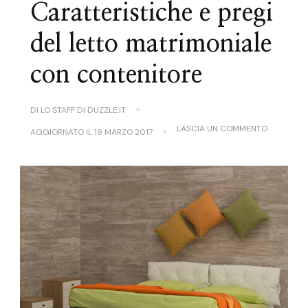
Caratteristiche e pregi
del letto matrimoniale
con contenitore
DI
LO STAFF DI DUZZLE.IT
SU
LASCIA UN COMMENTO
AGGIORNATO IL
19 MARZO 2017
CARATTER
E
PREGI
DEL
LETTO
MATRIMON
CON
CONTENIT