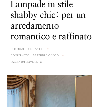
Lampade in stile
shabby chic: per un
arredamento
romantico e raffinato
DI
LO STAFF DI DUZZLE.IT
AGGIORNATO IL
26 FEBBRAIO 2020
SU
LASCIA UN COMMENTO
LAMPADE
IN
STILE
SHABBY
CHIC:
PER
UN
ARREDAMENTO
ROMANTICO
E
RAFFINATO