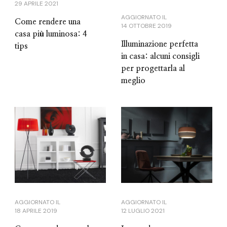
29 APRILE 2021
AGGIORNATO IL
Come rendere una
14 OTTOBRE 2019
casa più luminosa: 4
Illuminazione perfetta
tips
in casa: alcuni consigli
per progettarla al
meglio
AGGIORNATO IL
AGGIORNATO IL
18 APRILE 2019
12 LUGLIO 2021