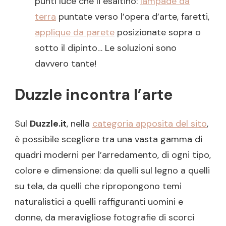
punti luce che li esaltino:
lampade da
terra
puntate verso l’opera d’arte, faretti,
applique da parete
posizionate sopra o
sotto il dipinto… Le soluzioni sono
davvero tante!
Duzzle incontra l’arte
Sul
Duzzle.it
, nella
categoria apposita del sito
,
è possibile scegliere tra una vasta gamma di
quadri moderni per l’arredamento, di ogni tipo,
colore e dimensione: da quelli sul legno a quelli
su tela, da quelli che ripropongono temi
naturalistici a quelli raffiguranti uomini e
donne, da meravigliose fotografie di scorci