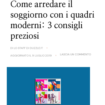
Come arredare il
soggiorno con i quadri
moderni: 3 consigli
preziosi
DI
LO STAFF DI DUZZLE.IT
SU
LASCIA UN COMMENTO
AGGIORNATO IL
9 LUGLIO 2019
COME
ARREDARE
IL
SOGGIOR
CON
I
QUADRI
MODERNI:
3
CONSIGLI
PREZIOSI