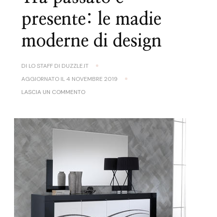
presente: le madie
moderne di design
DI
LO STAFF DI DUZZLE.IT
AGGIORNATO IL
4 NOVEMBRE 2019
SU
LASCIA UN COMMENTO
TRA
PASSATO
E
PRESENTE:
LE
MADIE
MODERNE
DI
DESIGN