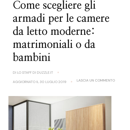
Come scegliere gli
armadi per le camere
da letto moderne:
matrimoniali o da
bambini
DI
LO STAFF DI DUZZLE.IT
SU
LASCIA UN COMMENTO
AGGIORNATO IL
30 LUGLIO 2019
COME
SCEGLIE
GLI
ARMADI
PER
LE
CAMERE
DA
LETTO
MODERNE