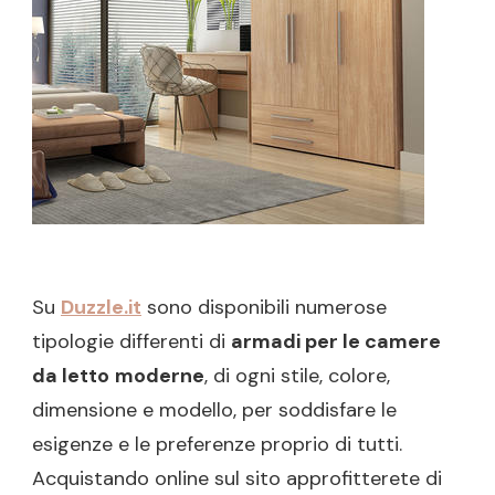
MATRIMO
O
DA
BAMBINI
Su
Duzzle.it
sono disponibili numerose
tipologie differenti di
armadi per le camere
da letto
moderne
, di ogni stile, colore,
dimensione e modello, per soddisfare le
esigenze e le preferenze proprio di tutti.
Acquistando online sul sito approfitterete di