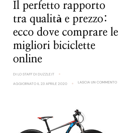
Il perfetto rapporto
tra qualità e prezzo:
ecco dove comprare le
migliori biciclette
online
DI
LO STAFF DI DUZZLE.IT
SU
LASCIA UN COMMENTO
AGGIORNATO IL
23 APRILE 2020
IL
PERFETT
RAPPORT
TRA
QUALITÀ
E
PREZZO:
ECCO
DOVE
COMPRA