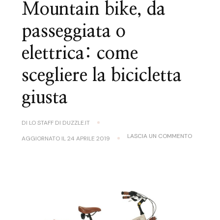
Mountain bike, da
passeggiata o
elettrica: come
scegliere la bicicletta
giusta
DI
LO STAFF DI DUZZLE.IT
SU
LASCIA UN COMMENTO
AGGIORNATO IL
24 APRILE 2019
MOUNTAI
BIKE,
DA
PASSEGGI
O
ELETTRICA
COME
SCEGLIER
LA
BICICLET