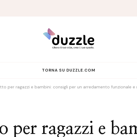
TORNA SU DUZZLE.COM
to per ragazzi e bambini: consigli per un arredamento funzionale e r
o per ragazzi e bam