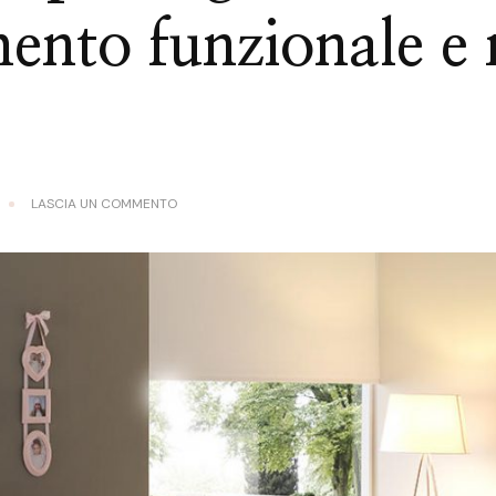
ento funzionale e r
SU
LASCIA UN COMMENTO
CAMERA
DA
LETTO
PER
RAGAZZI
E
BAMBINI:
CONSIGLI
PER
UN
ARREDAMENTO
FUNZIONALE
E
RICCO
DI