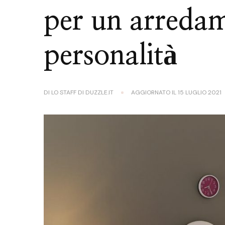
per un arredam
personalità
DI
LO STAFF DI DUZZLE.IT
AGGIORNATO IL
15 LUGLIO 2021