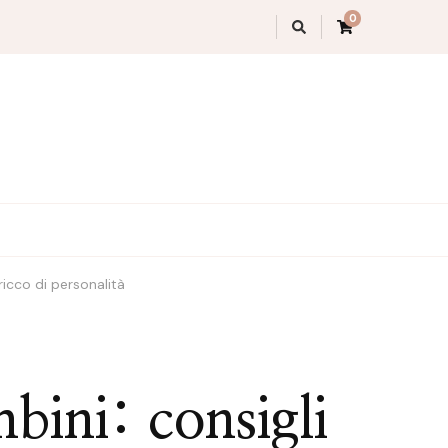
0
icco di personalità
bini: consigli