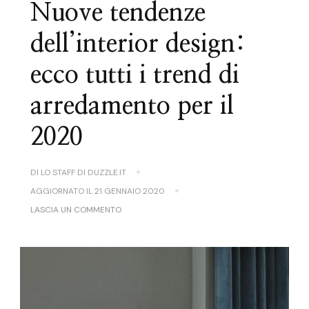
Nuove tendenze
dell’interior design:
ecco tutti i trend di
arredamento per il
2020
DI
LO STAFF DI DUZZLE.IT
AGGIORNATO IL
21 GENNAIO 2020
SU
LASCIA UN COMMENTO
NUOVE
TENDENZE
DELL’INTERIOR
DESIGN:
ECCO
TUTTI
I
TREND