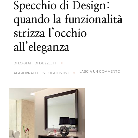
Specchio di Design:
quando la funzionalità
strizza l’occhio
all’eleganza
DI
LO STAFF DI DUZZLE.IT
SU
LASCIA UN COMMENTO
AGGIORNATO IL
12 LUGLIO 2021
SPECCHIO
DI
DESIGN:
QUANDO
LA
FUNZIONA
STRIZZA
L’OCCHIO
ALL’ELEG