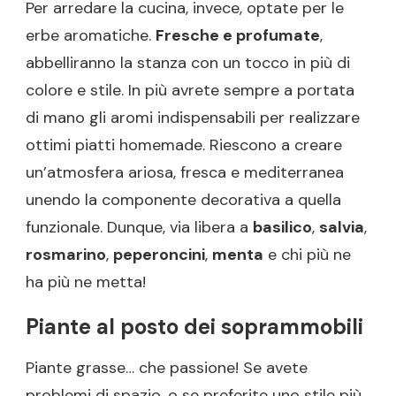
Per arredare la cucina, invece, optate per le
erbe aromatiche.
Fresche e profumate
,
abbelliranno la stanza con un tocco in più di
colore e stile. In più avrete sempre a portata
di mano gli aromi indispensabili per realizzare
ottimi piatti homemade. Riescono a creare
un’atmosfera ariosa, fresca e mediterranea
unendo la componente decorativa a quella
funzionale. Dunque, via libera a
basilico
,
salvia
,
rosmarino
,
peperoncini
,
menta
e chi più ne
ha più ne metta!
Piante al posto dei soprammobili
Piante grasse… che passione! Se avete
problemi di spazio, o se preferite uno stile più