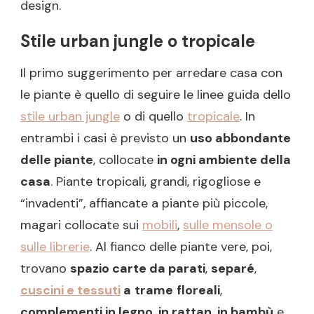
design.
Stile urban jungle o tropicale
Il primo suggerimento per arredare casa con
le piante è quello di seguire le linee guida dello
stile urban jungle
o di quello
tropicale
. In
entrambi i casi è previsto un
uso abbondante
delle piante
, collocate
in ogni ambiente della
casa
. Piante tropicali, grandi, rigogliose e
“invadenti”, affiancate a piante più piccole,
magari collocate sui
mobili
,
sulle mensole o
sulle librerie
. Al fianco delle piante vere, poi,
trovano
spazio carte da parati
,
separé
,
cuscini e tessuti
a
trame
floreali
,
complementi in legno
,
in rattan
,
in bambù
e