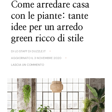
Come arredare casa
con le piante: tante
idee per un arredo
green ricco di stile
DI
LO STAFF DI DUZZLE.IT
AGGIORNATO IL
3 NOVEMBRE 2020
SU
LASCIA UN COMMENTO
COME
ARREDARE
CASA
CON
LE
PIANTE:
TANTE
IDEE
PER
UN
ARREDO