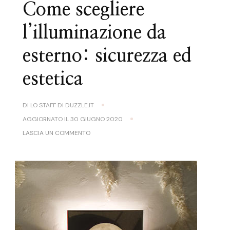
Come scegliere
l’illuminazione da
esterno: sicurezza ed
estetica
DI
LO STAFF DI DUZZLE.IT
AGGIORNATO IL
30 GIUGNO 2020
SU
LASCIA UN COMMENTO
COME
SCEGLIERE
L’ILLUMINAZIONE
DA
ESTERNO:
SICUREZZA
ED
ESTETICA